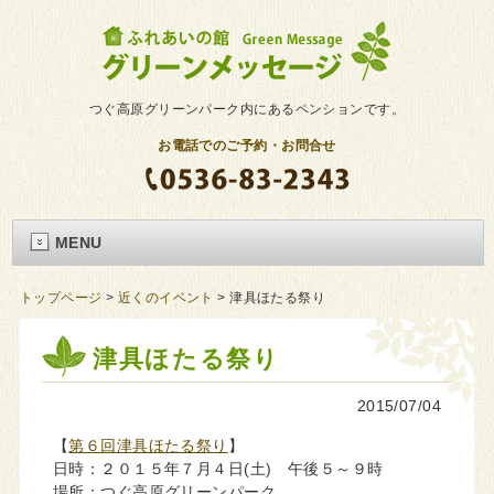
つぐ高原グリーンパーク内にあるペンションです。
お電話でのご予約・お問合せ
MENU
トップページ
>
近くのイベント
>
津具ほたる祭り
津具ほたる祭り
2015/07/04
【
第６回津具ほたる祭り
】
日時：２０１５年７月４日(土) 午後５～９時
場所：つぐ高原グリーンパーク